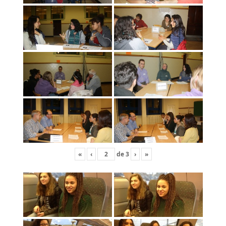
«
‹
de
3
›
»