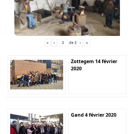
«
‹
de
3
›
»
Zottegem 14 février
2020
Gand 4 février 2020