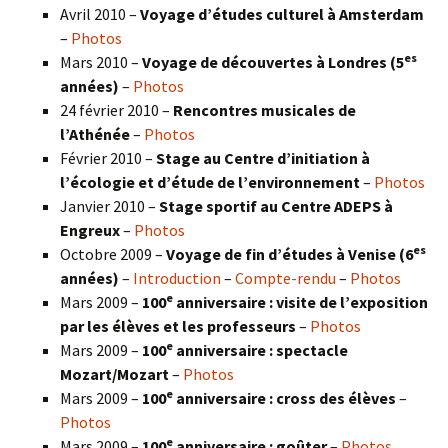
Avril 2010 –
Voyage d’études culturel à Amsterdam
–
Photos
es
Mars 2010 –
Voyage de découvertes à Londres
(5
années)
–
Photos
24 février 2010 –
Rencontres musicales de
l’Athénée
–
Photos
Février 2010 –
Stage au Centre d’initiation à
l’écologie et d’étude de l’environnement
–
Photos
Janvier 2010 –
Stage sportif au Centre ADEPS à
Engreux
–
Photos
es
Octobre 2009 –
Voyage de fin d’études à Venise (6
années)
–
Introduction
–
Compte-rendu
–
Photos
e
Mars 2009 –
100
anniversaire : visite de l’exposition
par les élèves et les professeurs
–
Photos
e
Mars 2009 –
100
anniversaire : spectacle
Mozart/Mozart
–
Photos
e
Mars 2009 –
100
anniversaire : cross des élèves
–
Photos
e
Mars 2009 –
100
anniversaire : goûter
–
Photos