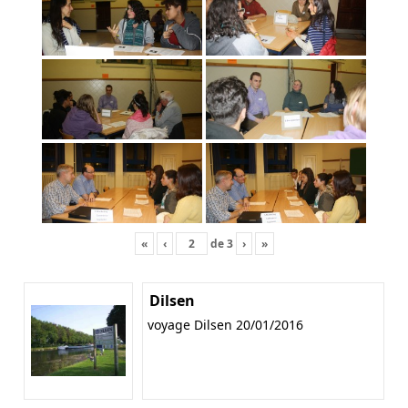
«
‹
de
3
›
»
Dilsen
voyage Dilsen 20/01/2016