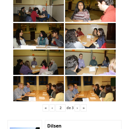
«
‹
de
3
›
»
Dilsen