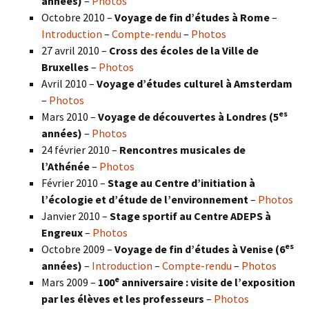
années)
–
Photos
Octobre 2010 –
Voyage de fin d’études à Rome
–
Introduction
–
Compte-rendu
–
Photos
27 avril 2010 –
Cross des écoles de la Ville de
Bruxelles
–
Photos
Avril 2010 –
Voyage d’études culturel à Amsterdam
–
Photos
es
Mars 2010 –
Voyage de découvertes à Londres
(5
années)
–
Photos
24 février 2010 –
Rencontres musicales de
l’Athénée
–
Photos
Février 2010 –
Stage au Centre d’initiation à
l’écologie et d’étude de l’environnement
–
Photos
Janvier 2010 –
Stage sportif au Centre ADEPS à
Engreux
–
Photos
es
Octobre 2009 –
Voyage de fin d’études à Venise (6
années)
–
Introduction
–
Compte-rendu
–
Photos
e
Mars 2009 –
100
anniversaire : visite de l’exposition
par les élèves et les professeurs
–
Photos