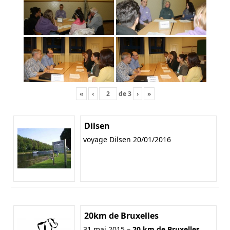
«
‹
de
3
›
»
Dilsen
voyage Dilsen 20/01/2016
20km de Bruxelles
31 mai 2015 –
20 km de Bruxelles