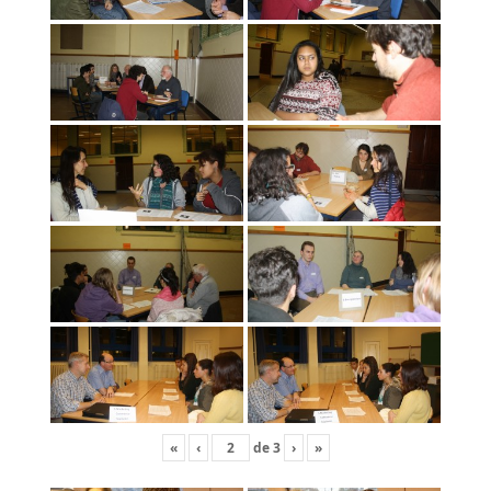
«
‹
de
3
›
»