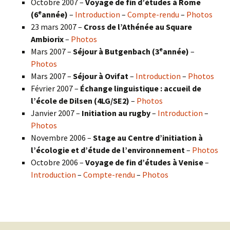
Octobre 2007 –
Voyage de fin d’études à Rome
e
(6
année)
–
Introduction
–
Compte-rendu
–
Photos
23 mars 2007 –
Cross de l’Athénée au Square
Ambiorix
–
Photos
e
Mars 2007 –
Séjour à Butgenbach (3
année)
–
Photos
Mars 2007 –
Séjour à Ovifat
–
Introduction
–
Photos
Février 2007 –
Échange linguistique : accueil de
l’école de Dilsen (4LG/SE2)
–
Photos
Janvier 2007 –
Initiation au rugby
–
Introduction
–
Photos
Novembre 2006 –
Stage au Centre d’initiation à
l’écologie et d’étude de l’environnement
–
Photos
Octobre 2006 –
Voyage de fin d’études à Venise
–
Introduction
–
Compte-rendu
–
Photos