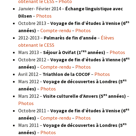
obtenant le CESS
–
Photo
Janvier- Février 2014 –
Échange linguistique avec
Dilsen
–
Photos
es
Octobre 2013 –
Voyage de fin d’études à Venise (6
années)
–
Compte-rendu
–
Photos
2012-2013 –
Palmarès de fin d’année
–
Élèves
obtenant le CESS
res
Mars 2013 –
Séjour à Ovifat (1
années)
–
Photos
es
Octobre 2012 –
Voyage de fin d’études à Vienne (6
années)
–
Compte-rendu
–
Photos
Avril 2012 –
Triathlon de la COCOF
–
Photos
es
Mars 2012 –
Voyage de découvertes à Londres (5
années)
–
Photos
es
Mars 2012 –
Visite culturelle d’Anvers (5
années)
–
Photos
es
Octobre 2011 –
Voyage de fin d’études à Venise (6
années)
–
Compte-rendu
–
Photos
es
Mars 2011 –
Voyage de découvertes à Londres (5
années)
–
Photos