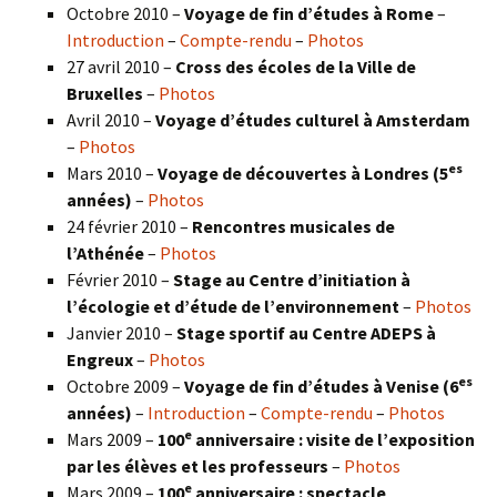
Octobre 2010 –
Voyage de fin d’études à Rome
–
Introduction
–
Compte-rendu
–
Photos
27 avril 2010 –
Cross des écoles de la Ville de
Bruxelles
–
Photos
Avril 2010 –
Voyage d’études culturel à Amsterdam
–
Photos
es
Mars 2010 –
Voyage de découvertes à Londres
(5
années)
–
Photos
24 février 2010 –
Rencontres musicales de
l’Athénée
–
Photos
Février 2010 –
Stage au Centre d’initiation à
l’écologie et d’étude de l’environnement
–
Photos
Janvier 2010 –
Stage sportif au Centre ADEPS à
Engreux
–
Photos
es
Octobre 2009 –
Voyage de fin d’études à Venise (6
années)
–
Introduction
–
Compte-rendu
–
Photos
e
Mars 2009 –
100
anniversaire : visite de l’exposition
par les élèves et les professeurs
–
Photos
e
Mars 2009 –
100
anniversaire : spectacle