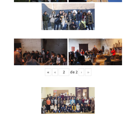
«
‹
de
2
›
»