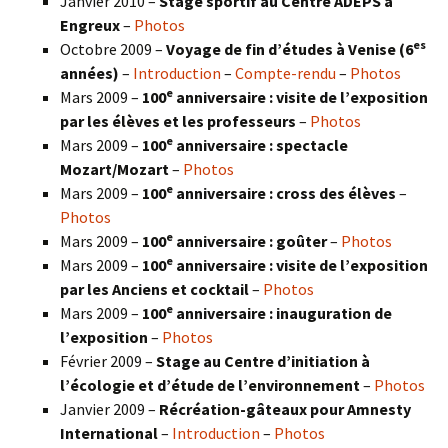
Janvier 2010 –
Stage sportif au Centre ADEPS à
Engreux
–
Photos
es
Octobre 2009 –
Voyage de fin d’études à Venise (6
années)
–
Introduction
–
Compte-rendu
–
Photos
e
Mars 2009 –
100
anniversaire : visite de l’exposition
par les élèves et les professeurs
–
Photos
e
Mars 2009 –
100
anniversaire : spectacle
Mozart/Mozart
–
Photos
e
Mars 2009 –
100
anniversaire : cross des élèves
–
Photos
e
Mars 2009 –
100
anniversaire : goûter
–
Photos
e
Mars 2009 –
100
anniversaire : visite de l’exposition
par les Anciens et cocktail
–
Photos
e
Mars 2009 –
100
anniversaire : inauguration de
l’exposition
–
Photos
Février 2009 –
Stage au Centre d’initiation à
l’écologie et d’étude de l’environnement
–
Photos
Janvier 2009 –
Récréation-gâteaux pour Amnesty
International
–
Introduction
–
Photos