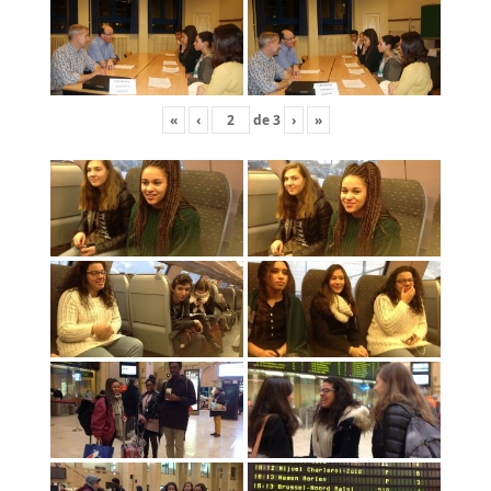
«
‹
de
3
›
»