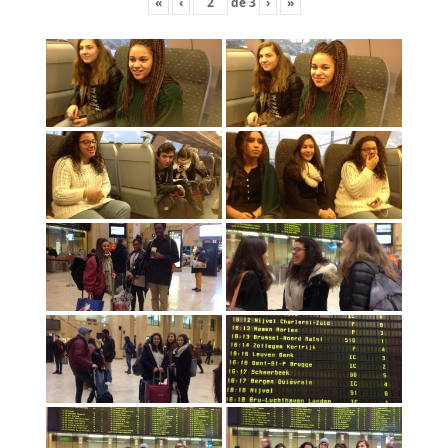
«
‹
de
3
›
»