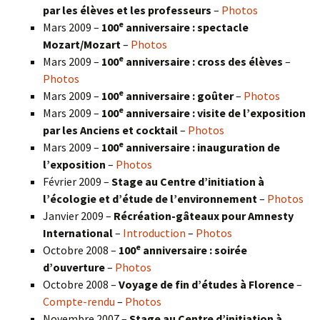
par les élèves et les professeurs
–
Photos
e
Mars 2009 –
100
anniversaire : spectacle
Mozart/Mozart
–
Photos
e
Mars 2009 –
100
anniversaire : cross des élèves
–
Photos
e
Mars 2009 –
100
anniversaire : goûter
–
Photos
e
Mars 2009 –
100
anniversaire : visite de l’exposition
par les Anciens et cocktail
–
Photos
e
Mars 2009 –
100
anniversaire : inauguration de
l’exposition
–
Photos
Février 2009 –
Stage au Centre d’initiation à
l’écologie et d’étude de l’environnement
–
Photos
Janvier 2009 –
Récréation-gâteaux pour Amnesty
International
–
Introduction
–
Photos
e
Octobre 2008 –
100
anniversaire : soirée
d’ouverture
–
Photos
Octobre 2008 –
Voyage de fin d’études à Florence
–
Compte-rendu
–
Photos
Novembre 2007 –
Stage au Centre d’initiation à