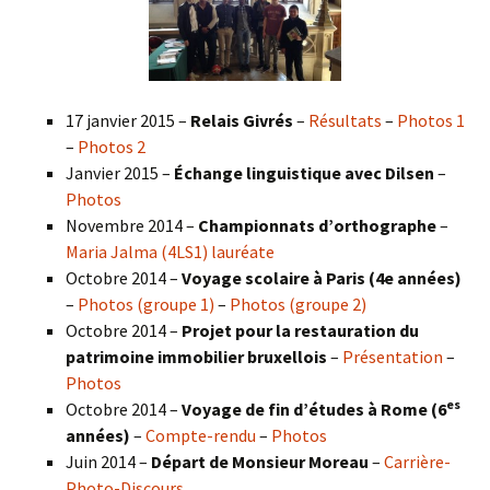
17 janvier 2015 –
Relais Givrés
–
Résultats
–
Photos 1
–
Photos 2
Janvier 2015 –
Échange linguistique avec Dilsen
–
Photos
Novembre 2014 –
Championnats d’orthographe
–
Maria Jalma (4LS1) lauréate
Octobre 2014 –
Voyage scolaire à Paris (4e années)
–
Photos (groupe 1)
–
Photos (groupe 2)
Octobre 2014 –
Projet pour la restauration du
patrimoine immobilier bruxellois
–
Présentation
–
Photos
es
Octobre 2014 –
Voyage de fin d’études à Rome (6
années)
–
Compte-rendu
–
Photos
Juin 2014 –
Départ de Monsieur Moreau
–
Carrière-
Photo-Discours