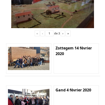
«
‹
de
3
›
»
Zottegem 14 février
2020
Gand 4 février 2020