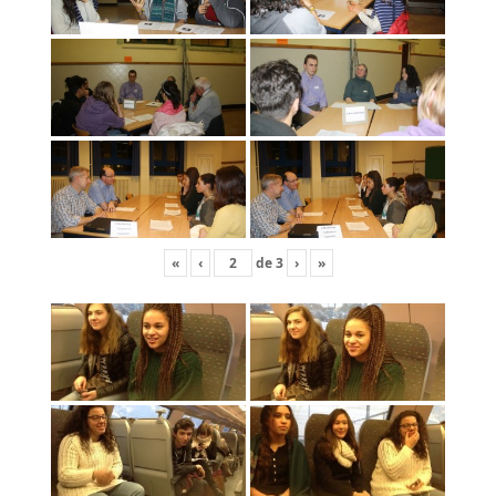
«
‹
de
3
›
»