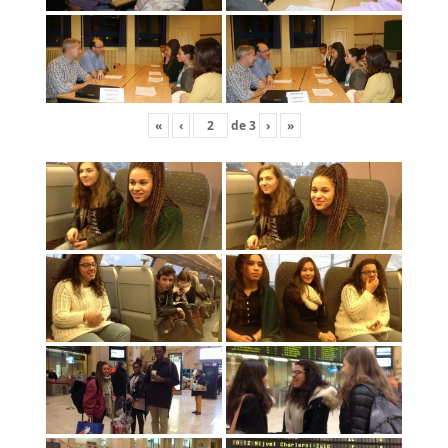
«
‹
de
3
›
»