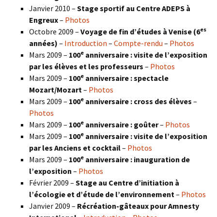
Janvier 2010 –
Stage sportif au Centre ADEPS à
Engreux
–
Photos
es
Octobre 2009 –
Voyage de fin d’études à Venise (6
années)
–
Introduction
–
Compte-rendu
–
Photos
e
Mars 2009 –
100
anniversaire : visite de l’exposition
par les élèves et les professeurs
–
Photos
e
Mars 2009 –
100
anniversaire : spectacle
Mozart/Mozart
–
Photos
e
Mars 2009 –
100
anniversaire : cross des élèves
–
Photos
e
Mars 2009 –
100
anniversaire : goûter
–
Photos
e
Mars 2009 –
100
anniversaire : visite de l’exposition
par les Anciens et cocktail
–
Photos
e
Mars 2009 –
100
anniversaire : inauguration de
l’exposition
–
Photos
Février 2009 –
Stage au Centre d’initiation à
l’écologie et d’étude de l’environnement
–
Photos
Janvier 2009 –
Récréation-gâteaux pour Amnesty