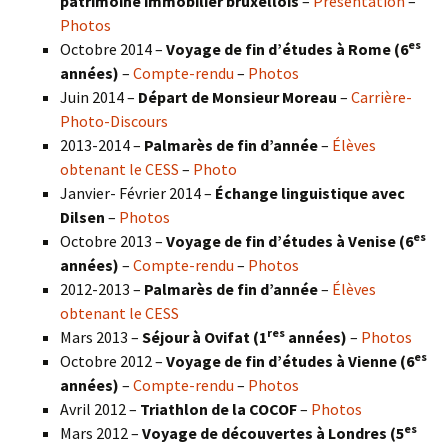
patrimoine immobilier bruxellois
–
Présentation
–
Photos
es
Octobre 2014 –
Voyage de fin d’études à Rome (6
années)
–
Compte-rendu
–
Photos
Juin 2014 –
Départ de Monsieur Moreau
–
Carrière-
Photo-Discours
2013-2014 –
Palmarès de fin d’année
–
Élèves
obtenant le CESS
–
Photo
Janvier- Février 2014 –
Échange linguistique avec
Dilsen
–
Photos
es
Octobre 2013 –
Voyage de fin d’études à Venise (6
années)
–
Compte-rendu
–
Photos
2012-2013 –
Palmarès de fin d’année
–
Élèves
obtenant le CESS
res
Mars 2013 –
Séjour à Ovifat (1
années)
–
Photos
es
Octobre 2012 –
Voyage de fin d’études à Vienne (6
années)
–
Compte-rendu
–
Photos
Avril 2012 –
Triathlon de la COCOF
–
Photos
es
Mars 2012 –
Voyage de découvertes à Londres (5