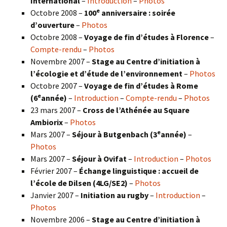
International
–
Introduction
–
Photos
e
Octobre 2008 –
100
anniversaire : soirée
d’ouverture
–
Photos
Octobre 2008 –
Voyage de fin d’études à Florence
–
Compte-rendu
–
Photos
Novembre 2007 –
Stage au Centre d’initiation à
l’écologie et d’étude de l’environnement
–
Photos
Octobre 2007 –
Voyage de fin d’études à Rome
e
(6
année)
–
Introduction
–
Compte-rendu
–
Photos
23 mars 2007 –
Cross de l’Athénée au Square
Ambiorix
–
Photos
e
Mars 2007 –
Séjour à Butgenbach (3
année)
–
Photos
Mars 2007 –
Séjour à Ovifat
–
Introduction
–
Photos
Février 2007 –
Échange linguistique : accueil de
l’école de Dilsen (4LG/SE2)
–
Photos
Janvier 2007 –
Initiation au rugby
–
Introduction
–
Photos
Novembre 2006 –
Stage au Centre d’initiation à