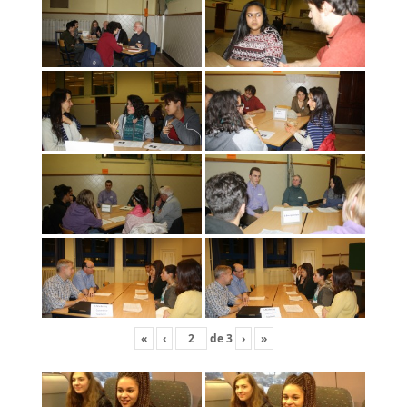
«
‹
de
3
›
»