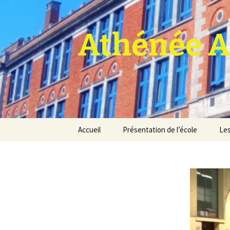
Athénée A
Aller
Accueil
Présentation de l’école
Les
au
contenu
Pro