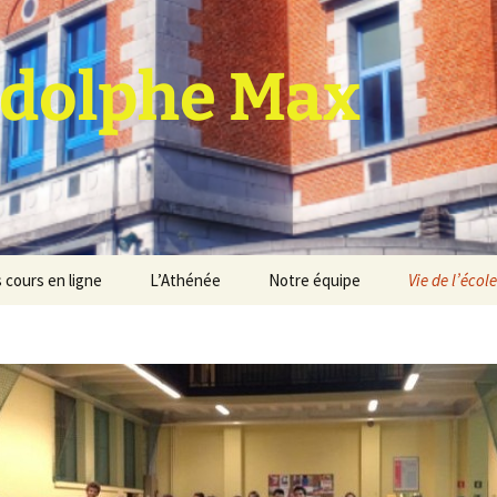
dolphe Max
 cours en ligne
L’Athénée
Notre équipe
Vie de l’école
jet d’établissement
Espace professeurs
Projets éducatif et
pédagogique
Service de médiation
Règlement d’ordre
intérieur
Les Anciens
Règlement général des
Conseil de participation
études