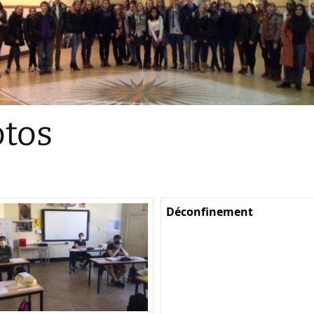
Sections
Initiatives pédagogiques
Stage d’écologie
Examens 3e degr
Les échanges
tos
linguistiques
Méthode de travai
Déconfinement