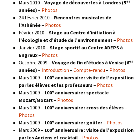
es
Mars 2010 –
Voyage de découvertes à Londres
(5
années)
–
Photos
24 février 2010 –
Rencontres musicales de
l’Athénée
–
Photos
Février 2010 –
Stage au Centre d’initiation à
l’écologie et d’étude de l’environnement
–
Photos
Janvier 2010 –
Stage sportif au Centre ADEPS à
Engreux
–
Photos
es
Octobre 2009 –
Voyage de fin d’études à Venise (6
années)
–
Introduction
–
Compte-rendu
–
Photos
e
Mars 2009 –
100
anniversaire : visite de l’exposition
par les élèves et les professeurs
–
Photos
e
Mars 2009 –
100
anniversaire : spectacle
Mozart/Mozart
–
Photos
e
Mars 2009 –
100
anniversaire : cross des élèves
–
Photos
e
Mars 2009 –
100
anniversaire : goûter
–
Photos
e
Mars 2009 –
100
anniversaire : visite de l’exposition
par les Anciens et cocktail
–
Photos