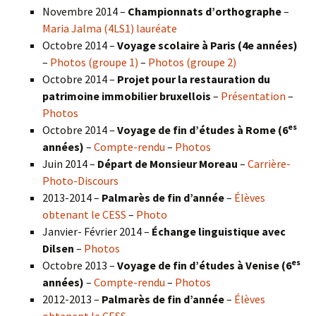
Novembre 2014 –
Championnats d’orthographe
–
Maria Jalma (4LS1) lauréate
Octobre 2014 –
Voyage scolaire à Paris (4e années)
–
Photos (groupe 1)
–
Photos (groupe 2)
Octobre 2014 –
Projet pour la restauration du
patrimoine immobilier bruxellois
–
Présentation
–
Photos
es
Octobre 2014 –
Voyage de fin d’études à Rome (6
années)
–
Compte-rendu
–
Photos
Juin 2014 –
Départ de Monsieur Moreau
–
Carrière-
Photo-Discours
2013-2014 –
Palmarès de fin d’année
–
Élèves
obtenant le CESS
–
Photo
Janvier- Février 2014 –
Échange linguistique avec
Dilsen
–
Photos
es
Octobre 2013 –
Voyage de fin d’études à Venise (6
années)
–
Compte-rendu
–
Photos
2012-2013 –
Palmarès de fin d’année
–
Élèves
obtenant le CESS