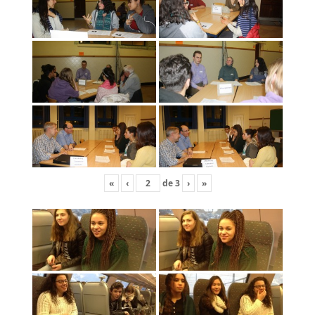
«
‹
de
3
›
»