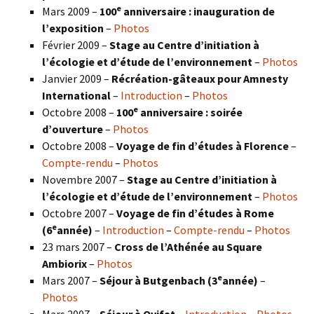
e
Mars 2009 –
100
anniversaire : inauguration de
l’exposition
–
Photos
Février 2009 –
Stage au Centre d’initiation à
l’écologie et d’étude de l’environnement
–
Photos
Janvier 2009 –
Récréation-gâteaux pour Amnesty
International
–
Introduction
–
Photos
e
Octobre 2008 –
100
anniversaire : soirée
d’ouverture
–
Photos
Octobre 2008 –
Voyage de fin d’études à Florence
–
Compte-rendu
–
Photos
Novembre 2007 –
Stage au Centre d’initiation à
l’écologie et d’étude de l’environnement
–
Photos
Octobre 2007 –
Voyage de fin d’études à Rome
e
(6
année)
–
Introduction
–
Compte-rendu
–
Photos
23 mars 2007 –
Cross de l’Athénée au Square
Ambiorix
–
Photos
e
Mars 2007 –
Séjour à Butgenbach (3
année)
–
Photos
Mars 2007 –
Séjour à Ovifat
–
Introduction
–
Photos