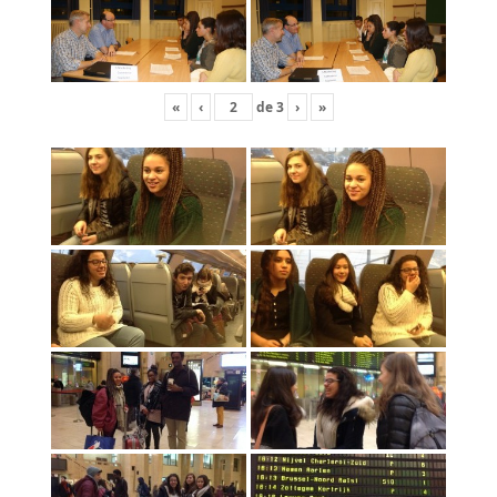
«
‹
de
3
›
»