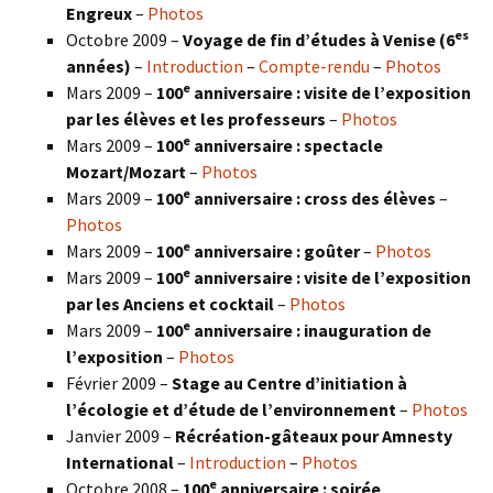
Engreux
–
Photos
es
Octobre 2009 –
Voyage de fin d’études à Venise (6
années)
–
Introduction
–
Compte-rendu
–
Photos
e
Mars 2009 –
100
anniversaire : visite de l’exposition
par les élèves et les professeurs
–
Photos
e
Mars 2009 –
100
anniversaire : spectacle
Mozart/Mozart
–
Photos
e
Mars 2009 –
100
anniversaire : cross des élèves
–
Photos
e
Mars 2009 –
100
anniversaire : goûter
–
Photos
e
Mars 2009 –
100
anniversaire : visite de l’exposition
par les Anciens et cocktail
–
Photos
e
Mars 2009 –
100
anniversaire : inauguration de
l’exposition
–
Photos
Février 2009 –
Stage au Centre d’initiation à
l’écologie et d’étude de l’environnement
–
Photos
Janvier 2009 –
Récréation-gâteaux pour Amnesty
International
–
Introduction
–
Photos
e
Octobre 2008 –
100
anniversaire : soirée