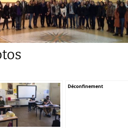
Sections
Initiatives pédagogiques
Stage d’écologie
Examens 3e degr
Les échanges
tos
linguistiques
Méthode de travai
Déconfinement