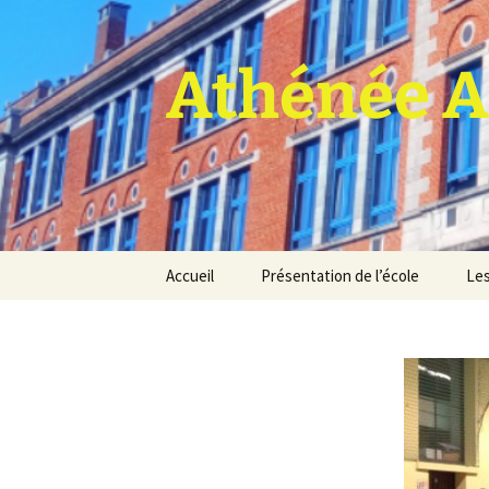
Athénée A
Aller
Accueil
Présentation de l’école
Les
au
contenu
Pro