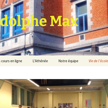
dolphe Max
 cours en ligne
L’Athénée
Notre équipe
Vie de l’école
jet d’établissement
Espace professeurs
Projets éducatif et
pédagogique
Service de médiation
Règlement d’ordre
intérieur
Les Anciens
Règlement général des
Conseil de participation
études