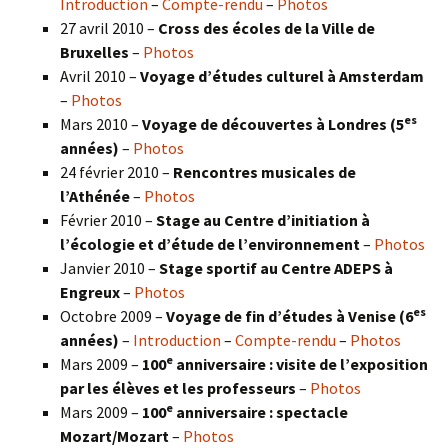
Introduction
–
Compte-rendu
–
Photos
27 avril 2010 –
Cross des écoles de la Ville de
Bruxelles
–
Photos
Avril 2010 –
Voyage d’études culturel à Amsterdam
–
Photos
es
Mars 2010 –
Voyage de découvertes à Londres
(5
années)
–
Photos
24 février 2010 –
Rencontres musicales de
l’Athénée
–
Photos
Février 2010 –
Stage au Centre d’initiation à
l’écologie et d’étude de l’environnement
–
Photos
Janvier 2010 –
Stage sportif au Centre ADEPS à
Engreux
–
Photos
es
Octobre 2009 –
Voyage de fin d’études à Venise (6
années)
–
Introduction
–
Compte-rendu
–
Photos
e
Mars 2009 –
100
anniversaire : visite de l’exposition
par les élèves et les professeurs
–
Photos
e
Mars 2009 –
100
anniversaire : spectacle
Mozart/Mozart
–
Photos