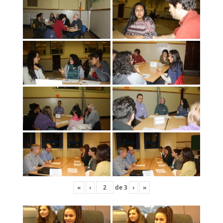
«
‹
de
3
›
»