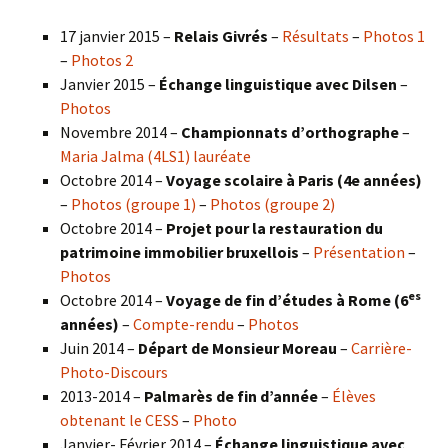
17 janvier 2015 –
Relais Givrés
–
Résultats
–
Photos 1
–
Photos 2
Janvier 2015 –
Échange linguistique avec Dilsen
–
Photos
Novembre 2014 –
Championnats d’orthographe
–
Maria Jalma (4LS1) lauréate
Octobre 2014 –
Voyage scolaire à Paris (4e années)
–
Photos (groupe 1)
–
Photos (groupe 2)
Octobre 2014 –
Projet pour la restauration du
patrimoine immobilier bruxellois
–
Présentation
–
Photos
es
Octobre 2014 –
Voyage de fin d’études à Rome (6
années)
–
Compte-rendu
–
Photos
Juin 2014 –
Départ de Monsieur Moreau
–
Carrière-
Photo-Discours
2013-2014 –
Palmarès de fin d’année
–
Élèves
obtenant le CESS
–
Photo
Janvier- Février 2014 –
Échange linguistique avec