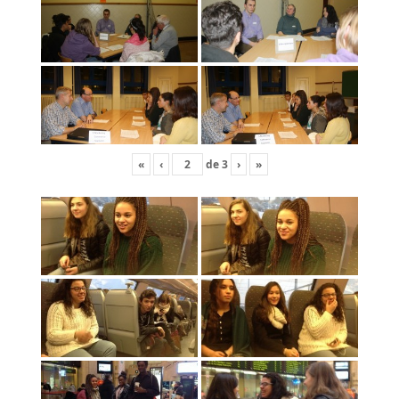
«
‹
de
3
›
»