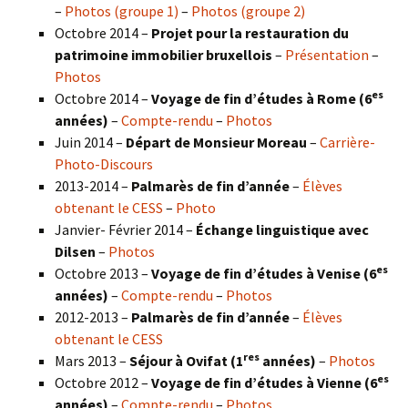
–
Photos (groupe 1)
–
Photos (groupe 2)
Octobre 2014 –
Projet pour la restauration du
patrimoine immobilier bruxellois
–
Présentation
–
Photos
es
Octobre 2014 –
Voyage de fin d’études à Rome (6
années)
–
Compte-rendu
–
Photos
Juin 2014 –
Départ de Monsieur Moreau
–
Carrière-
Photo-Discours
2013-2014 –
Palmarès de fin d’année
–
Élèves
obtenant le CESS
–
Photo
Janvier- Février 2014 –
Échange linguistique avec
Dilsen
–
Photos
es
Octobre 2013 –
Voyage de fin d’études à Venise (6
années)
–
Compte-rendu
–
Photos
2012-2013 –
Palmarès de fin d’année
–
Élèves
obtenant le CESS
res
Mars 2013 –
Séjour à Ovifat (1
années)
–
Photos
es
Octobre 2012 –
Voyage de fin d’études à Vienne (6
années)
–
Compte-rendu
–
Photos