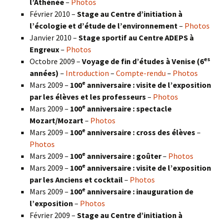
l’Athénée
–
Photos
Février 2010 –
Stage au Centre d’initiation à
l’écologie et d’étude de l’environnement
–
Photos
Janvier 2010 –
Stage sportif au Centre ADEPS à
Engreux
–
Photos
es
Octobre 2009 –
Voyage de fin d’études à Venise (6
années)
–
Introduction
–
Compte-rendu
–
Photos
e
Mars 2009 –
100
anniversaire : visite de l’exposition
par les élèves et les professeurs
–
Photos
e
Mars 2009 –
100
anniversaire : spectacle
Mozart/Mozart
–
Photos
e
Mars 2009 –
100
anniversaire : cross des élèves
–
Photos
e
Mars 2009 –
100
anniversaire : goûter
–
Photos
e
Mars 2009 –
100
anniversaire : visite de l’exposition
par les Anciens et cocktail
–
Photos
e
Mars 2009 –
100
anniversaire : inauguration de
l’exposition
–
Photos
Février 2009 –
Stage au Centre d’initiation à