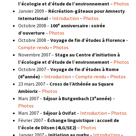
l’écologie et d’étude de l’environnement
–
Photos
Janvier 2009 –
Récréation-gâteaux pour Amnesty
International
–
Introduction
–
Photos
e
Octobre 2008 –
100
anniversaire : soirée
d’ouverture
–
Photos
Octobre 2008 –
Voyage de fin d’études à Florence
–
Compte-rendu
–
Photos
Novembre 2007 –
Stage au Centre d’initiation à
l’écologie et d’étude de l’environnement
–
Photos
Octobre 2007 –
Voyage de fin d’études à Rome
e
(6
année)
–
Introduction
–
Compte-rendu
–
Photos
23 mars 2007 –
Cross de l’Athénée au Square
Ambiorix
–
Photos
e
Mars 2007 –
Séjour à Butgenbach (3
année)
–
Photos
Mars 2007 –
Séjour à Ovifat
–
Introduction
–
Photos
Février 2007 –
Échange linguistique : accueil de
l’école de Dilsen (4LG/SE2)
–
Photos
Janvier 2007 –
Initiation au rugby
–
Introduction
–