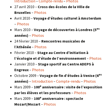
Introduction
–
Compte-rendu
–
Photos
27 avril 2010 –
Cross des écoles de la Ville de
Bruxelles
–
Photos
Avril 2010 –
Voyage d’études culturel à Amsterdam
–
Photos
es
Mars 2010 –
Voyage de découvertes à Londres
(5
années)
–
Photos
24 février 2010 –
Rencontres musicales de
l’Athénée
–
Photos
Février 2010 –
Stage au Centre d’initiation à
l’écologie et d’étude de l’environnement
–
Photos
Janvier 2010 –
Stage sportif au Centre ADEPS à
Engreux
–
Photos
es
Octobre 2009 –
Voyage de fin d’études à Venise (6
années)
–
Introduction
–
Compte-rendu
–
Photos
e
Mars 2009 –
100
anniversaire : visite de l’exposition
par les élèves et les professeurs
–
Photos
e
Mars 2009 –
100
anniversaire : spectacle
Mozart/Mozart
–
Photos