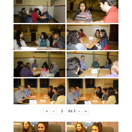
«
‹
de
3
›
»