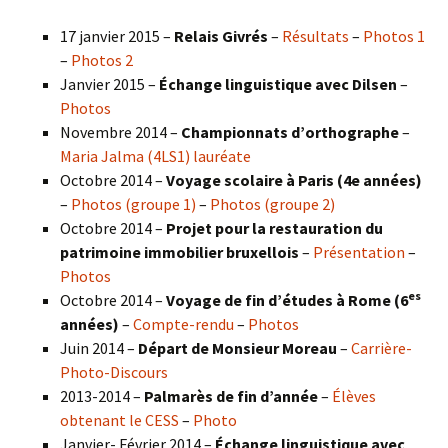
17 janvier 2015 –
Relais Givrés
–
Résultats
–
Photos 1
–
Photos 2
Janvier 2015 –
Échange linguistique avec Dilsen
–
Photos
Novembre 2014 –
Championnats d’orthographe
–
Maria Jalma (4LS1) lauréate
Octobre 2014 –
Voyage scolaire à Paris (4e années)
–
Photos (groupe 1)
–
Photos (groupe 2)
Octobre 2014 –
Projet pour la restauration du
patrimoine immobilier bruxellois
–
Présentation
–
Photos
es
Octobre 2014 –
Voyage de fin d’études à Rome (6
années)
–
Compte-rendu
–
Photos
Juin 2014 –
Départ de Monsieur Moreau
–
Carrière-
Photo-Discours
2013-2014 –
Palmarès de fin d’année
–
Élèves
obtenant le CESS
–
Photo
Janvier- Février 2014 –
Échange linguistique avec