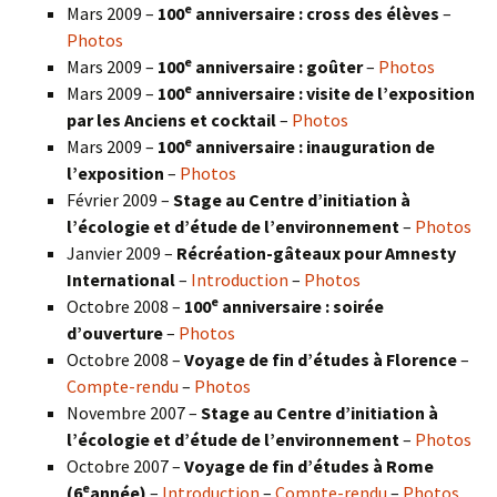
e
Mars 2009 –
100
anniversaire : cross des élèves
–
Photos
e
Mars 2009 –
100
anniversaire : goûter
–
Photos
e
Mars 2009 –
100
anniversaire : visite de l’exposition
par les Anciens et cocktail
–
Photos
e
Mars 2009 –
100
anniversaire : inauguration de
l’exposition
–
Photos
Février 2009 –
Stage au Centre d’initiation à
l’écologie et d’étude de l’environnement
–
Photos
Janvier 2009 –
Récréation-gâteaux pour Amnesty
International
–
Introduction
–
Photos
e
Octobre 2008 –
100
anniversaire : soirée
d’ouverture
–
Photos
Octobre 2008 –
Voyage de fin d’études à Florence
–
Compte-rendu
–
Photos
Novembre 2007 –
Stage au Centre d’initiation à
l’écologie et d’étude de l’environnement
–
Photos
Octobre 2007 –
Voyage de fin d’études à Rome
e
(6
année)
–
Introduction
–
Compte-rendu
–
Photos