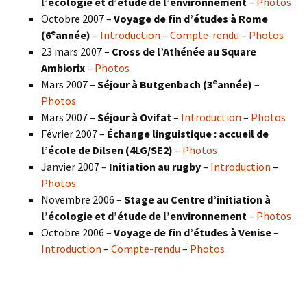
l’écologie et d’étude de l’environnement
–
Photos
Octobre 2007 –
Voyage de fin d’études à Rome
e
(6
année)
–
Introduction
–
Compte-rendu
–
Photos
23 mars 2007 –
Cross de l’Athénée au Square
Ambiorix
–
Photos
e
Mars 2007 –
Séjour à Butgenbach (3
année)
–
Photos
Mars 2007 –
Séjour à Ovifat
–
Introduction
–
Photos
Février 2007 –
Échange linguistique : accueil de
l’école de Dilsen (4LG/SE2)
–
Photos
Janvier 2007 –
Initiation au rugby
–
Introduction
–
Photos
Novembre 2006 –
Stage au Centre d’initiation à
l’écologie et d’étude de l’environnement
–
Photos
Octobre 2006 –
Voyage de fin d’études à Venise
–
Introduction
–
Compte-rendu
–
Photos