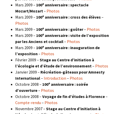
e
Mars 2009 –
100
anniversaire : spectacle
Mozart/Mozart
–
Photos
e
Mars 2009 –
100
anniversaire : cross des élèves
–
Photos
e
Mars 2009 –
100
anniversaire : goûter
–
Photos
e
Mars 2009 –
100
anniversaire : visite de l’exposition
par les Anciens et cocktail
–
Photos
e
Mars 2009 –
100
anniversaire : inauguration de
l’exposition
–
Photos
Février 2009 –
Stage au Centre d’initiation à
l’écologie et d’étude de l’environnement
–
Photos
Janvier 2009 –
Récréation-gâteaux pour Amnesty
International
–
Introduction
–
Photos
e
Octobre 2008 –
100
anniversaire : soirée
d’ouverture
–
Photos
Octobre 2008 –
Voyage de fin d’études à Florence
–
Compte-rendu
–
Photos
Novembre 2007 –
Stage au Centre d’initiation à