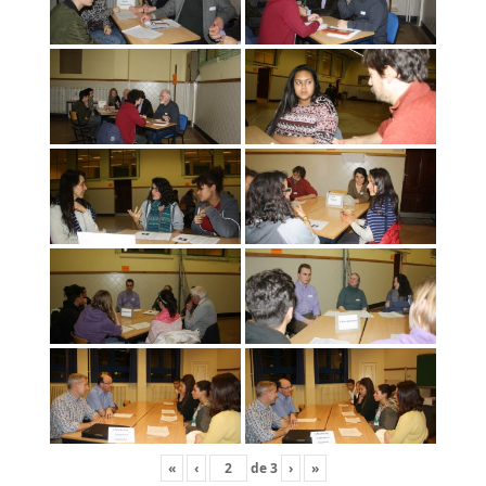
«
‹
de
3
›
»