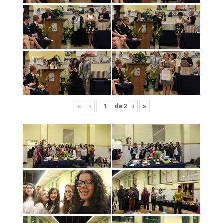
«
‹
de
2
›
»