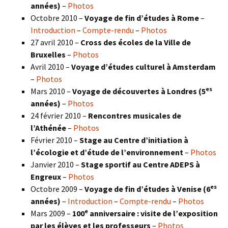
années)
–
Photos
Octobre 2010 –
Voyage de fin d’études à Rome
–
Introduction
–
Compte-rendu
–
Photos
27 avril 2010 –
Cross des écoles de la Ville de
Bruxelles
–
Photos
Avril 2010 –
Voyage d’études culturel à Amsterdam
–
Photos
es
Mars 2010 –
Voyage de découvertes à Londres
(5
années)
–
Photos
24 février 2010 –
Rencontres musicales de
l’Athénée
–
Photos
Février 2010 –
Stage au Centre d’initiation à
l’écologie et d’étude de l’environnement
–
Photos
Janvier 2010 –
Stage sportif au Centre ADEPS à
Engreux
–
Photos
es
Octobre 2009 –
Voyage de fin d’études à Venise (6
années)
–
Introduction
–
Compte-rendu
–
Photos
e
Mars 2009 –
100
anniversaire : visite de l’exposition
par les élèves et les professeurs
–
Photos