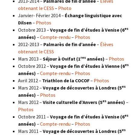
2013-2014 –
Palmarès de fin d’année
–
Élèves
obtenant le CESS
–
Photo
Janvier- Février 2014 –
Échange linguistique avec
Dilsen
–
Photos
es
Octobre 2013 –
Voyage de fin d’études à Venise (6
années)
–
Compte-rendu
–
Photos
2012-2013 –
Palmarès de fin d’année
–
Élèves
obtenant le CESS
res
Mars 2013 –
Séjour à Ovifat (1
années)
–
Photos
es
Octobre 2012 –
Voyage de fin d’études à Vienne (6
années)
–
Compte-rendu
–
Photos
Avril 2012 –
Triathlon de la COCOF
–
Photos
es
Mars 2012 –
Voyage de découvertes à Londres (5
années)
–
Photos
es
Mars 2012 –
Visite culturelle d’Anvers (5
années)
–
Photos
es
Octobre 2011 –
Voyage de fin d’études à Venise (6
années)
–
Compte-rendu
–
Photos
es
Mars 2011 –
Voyage de découvertes à Londres (5