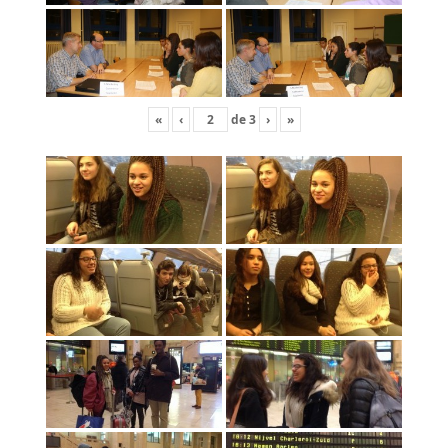
«
‹
de
3
›
»