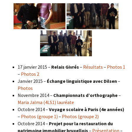
17 janvier 2015 –
Relais Givrés
–
Résultats
–
Photos 1
–
Photos 2
Janvier 2015 –
Échange linguistique avec Dilsen
–
Photos
Novembre 2014 –
Championnats d’orthographe
–
Maria Jalma (4LS1) lauréate
Octobre 2014 –
Voyage scolaire à Paris (4e années)
–
Photos (groupe 1)
–
Photos (groupe 2)
Octobre 2014 –
Projet pour la restauration du
patrimoine immobilier bruxellois
–
Présentation
–