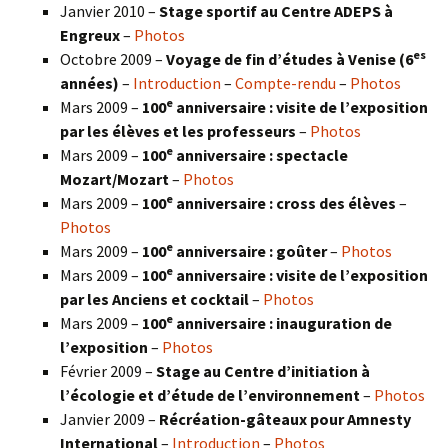
Janvier 2010 –
Stage sportif au Centre ADEPS à
Engreux
–
Photos
es
Octobre 2009 –
Voyage de fin d’études à Venise (6
années)
–
Introduction
–
Compte-rendu
–
Photos
e
Mars 2009 –
100
anniversaire : visite de l’exposition
par les élèves et les professeurs
–
Photos
e
Mars 2009 –
100
anniversaire : spectacle
Mozart/Mozart
–
Photos
e
Mars 2009 –
100
anniversaire : cross des élèves
–
Photos
e
Mars 2009 –
100
anniversaire : goûter
–
Photos
e
Mars 2009 –
100
anniversaire : visite de l’exposition
par les Anciens et cocktail
–
Photos
e
Mars 2009 –
100
anniversaire : inauguration de
l’exposition
–
Photos
Février 2009 –
Stage au Centre d’initiation à
l’écologie et d’étude de l’environnement
–
Photos
Janvier 2009 –
Récréation-gâteaux pour Amnesty
International
–
Introduction
–
Photos