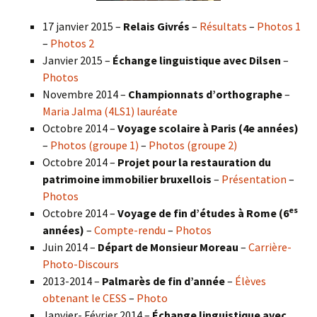
17 janvier 2015 –
Relais Givrés
–
Résultats
–
Photos 1
–
Photos 2
Janvier 2015 –
Échange linguistique avec Dilsen
–
Photos
Novembre 2014 –
Championnats d’orthographe
–
Maria Jalma (4LS1) lauréate
Octobre 2014 –
Voyage scolaire à Paris (4e années)
–
Photos (groupe 1)
–
Photos (groupe 2)
Octobre 2014 –
Projet pour la restauration du
patrimoine immobilier bruxellois
–
Présentation
–
Photos
es
Octobre 2014 –
Voyage de fin d’études à Rome (6
années)
–
Compte-rendu
–
Photos
Juin 2014 –
Départ de Monsieur Moreau
–
Carrière-
Photo-Discours
2013-2014 –
Palmarès de fin d’année
–
Élèves
obtenant le CESS
–
Photo
Janvier- Février 2014 –
Échange linguistique avec