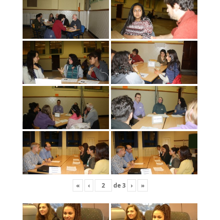
«
‹
de
3
›
»