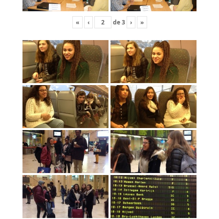
«
‹
de
3
›
»