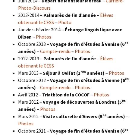
Juin 2014 –
Départ de Monsieur Moreau
–
Carrière-
Photo-Discours
2013-2014 –
Palmarès de fin d’année
–
Élèves
obtenant le CESS
–
Photo
Janvier- Février 2014 –
Échange linguistique avec
Dilsen
–
Photos
es
Octobre 2013 –
Voyage de fin d’études à Venise (6
années)
–
Compte-rendu
–
Photos
2012-2013 –
Palmarès de fin d’année
–
Élèves
obtenant le CESS
res
Mars 2013 –
Séjour à Ovifat (1
années)
–
Photos
es
Octobre 2012 –
Voyage de fin d’études à Vienne (6
années)
–
Compte-rendu
–
Photos
Avril 2012 –
Triathlon de la COCOF
–
Photos
es
Mars 2012 –
Voyage de découvertes à Londres (5
années)
–
Photos
es
Mars 2012 –
Visite culturelle d’Anvers (5
années)
–
Photos
es
Octobre 2011 –
Voyage de fin d’études à Venise (6