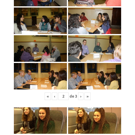
«
‹
de
3
›
»