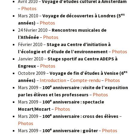
Avril 2010 –
Voyage d’études culturel à Amsterdam
–
Photos
es
Mars 2010 –
Voyage de découvertes à Londres
(5
années)
–
Photos
24 février 2010 –
Rencontres musicales de
l’Athénée
–
Photos
Février 2010 –
Stage au Centre d’initiation à
l’écologie et d’étude de l’environnement
–
Photos
Janvier 2010 –
Stage sportif au Centre ADEPS à
Engreux
–
Photos
es
Octobre 2009 –
Voyage de fin d’études à Venise (6
années)
–
Introduction
–
Compte-rendu
–
Photos
e
Mars 2009 –
100
anniversaire : visite de l’exposition
par les élèves et les professeurs
–
Photos
e
Mars 2009 –
100
anniversaire : spectacle
Mozart/Mozart
–
Photos
e
Mars 2009 –
100
anniversaire : cross des élèves
–
Photos
e
Mars 2009 –
100
anniversaire : goûter
–
Photos