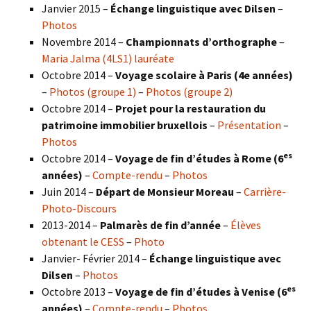
Janvier 2015 –
Échange linguistique avec Dilsen
–
Photos
Novembre 2014 –
Championnats d’orthographe
–
Maria Jalma (4LS1) lauréate
Octobre 2014 –
Voyage scolaire à Paris (4e années)
–
Photos (groupe 1)
–
Photos (groupe 2)
Octobre 2014 –
Projet pour la restauration du
patrimoine immobilier bruxellois
–
Présentation
–
Photos
es
Octobre 2014 –
Voyage de fin d’études à Rome (6
années)
–
Compte-rendu
–
Photos
Juin 2014 –
Départ de Monsieur Moreau
–
Carrière-
Photo-Discours
2013-2014 –
Palmarès de fin d’année
–
Élèves
obtenant le CESS
–
Photo
Janvier- Février 2014 –
Échange linguistique avec
Dilsen
–
Photos
es
Octobre 2013 –
Voyage de fin d’études à Venise (6
années)
–
Compte-rendu
–
Photos