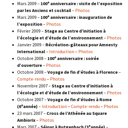
e
Mars 2009 –
100
anniversaire : visite de l’exposition
par les Anciens et cocktail
–
Photos
e
Mars 2009 –
100
anniversaire : inauguration de
l’exposition
–
Photos
Février 2009 –
Stage au Centre d’initiation à
l’écologie et d’étude de l’environnement
–
Photos
Janvier 2009 –
Récréation-gâteaux pour Amnesty
International
–
Introduction
–
Photos
e
Octobre 2008 –
100
anniversaire : soirée
d’ouverture
–
Photos
Octobre 2008 –
Voyage de fin d’études à Florence
–
Compte-rendu
–
Photos
Novembre 2007 –
Stage au Centre d’initiation à
l’écologie et d’étude de l’environnement
–
Photos
Octobre 2007 –
Voyage de fin d’études à Rome
e
(6
année)
–
Introduction
–
Compte-rendu
–
Photos
23 mars 2007 –
Cross de l’Athénée au Square
Ambiorix
–
Photos
e
Mars 2007 –
Séjour à Butgenbach (3
année)
–