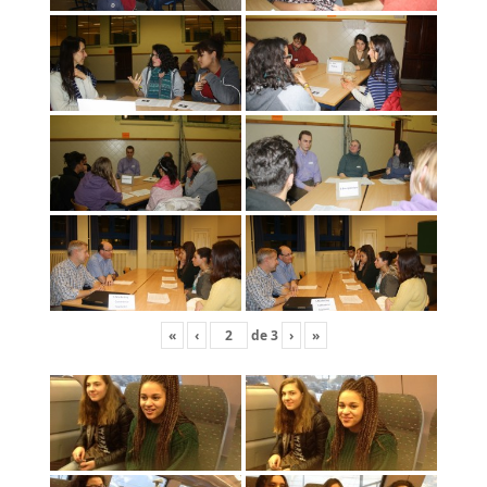
«
‹
de
3
›
»