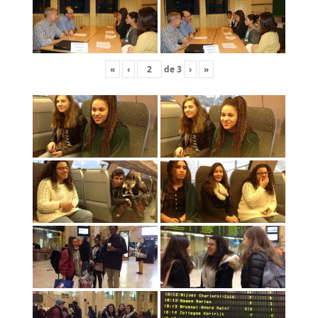
«
‹
de
3
›
»