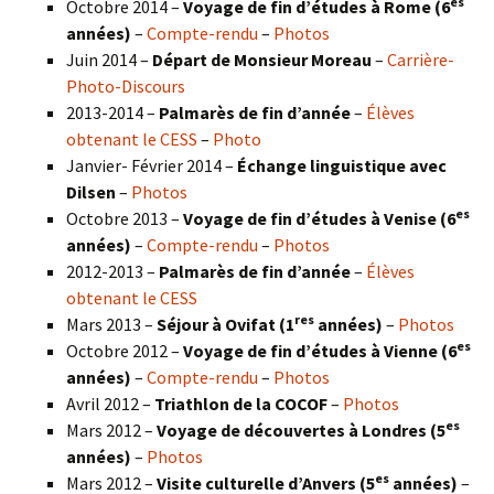
es
Octobre 2014 –
Voyage de fin d’études à Rome (6
années)
–
Compte-rendu
–
Photos
Juin 2014 –
Départ de Monsieur Moreau
–
Carrière-
Photo-Discours
2013-2014 –
Palmarès de fin d’année
–
Élèves
obtenant le CESS
–
Photo
Janvier- Février 2014 –
Échange linguistique avec
Dilsen
–
Photos
es
Octobre 2013 –
Voyage de fin d’études à Venise (6
années)
–
Compte-rendu
–
Photos
2012-2013 –
Palmarès de fin d’année
–
Élèves
obtenant le CESS
res
Mars 2013 –
Séjour à Ovifat (1
années)
–
Photos
es
Octobre 2012 –
Voyage de fin d’études à Vienne (6
années)
–
Compte-rendu
–
Photos
Avril 2012 –
Triathlon de la COCOF
–
Photos
es
Mars 2012 –
Voyage de découvertes à Londres (5
années)
–
Photos
es
Mars 2012 –
Visite culturelle d’Anvers (5
années)
–