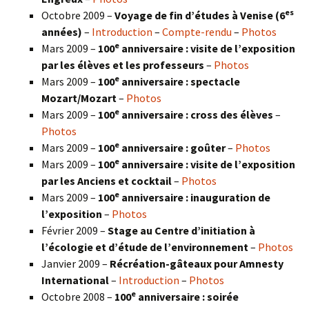
es
Octobre 2009 –
Voyage de fin d’études à Venise (6
années)
–
Introduction
–
Compte-rendu
–
Photos
e
Mars 2009 –
100
anniversaire : visite de l’exposition
par les élèves et les professeurs
–
Photos
e
Mars 2009 –
100
anniversaire : spectacle
Mozart/Mozart
–
Photos
e
Mars 2009 –
100
anniversaire : cross des élèves
–
Photos
e
Mars 2009 –
100
anniversaire : goûter
–
Photos
e
Mars 2009 –
100
anniversaire : visite de l’exposition
par les Anciens et cocktail
–
Photos
e
Mars 2009 –
100
anniversaire : inauguration de
l’exposition
–
Photos
Février 2009 –
Stage au Centre d’initiation à
l’écologie et d’étude de l’environnement
–
Photos
Janvier 2009 –
Récréation-gâteaux pour Amnesty
International
–
Introduction
–
Photos
e
Octobre 2008 –
100
anniversaire : soirée