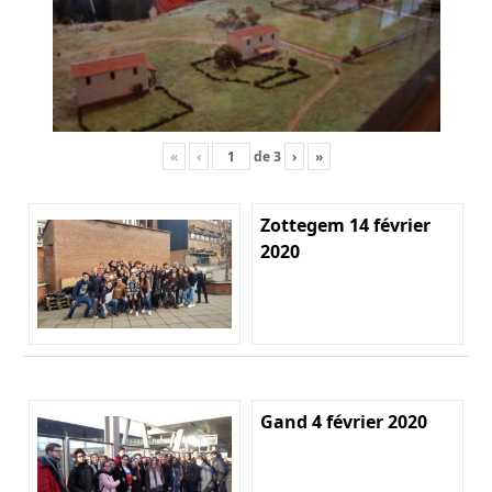
«
‹
de
3
›
»
Zottegem 14 février
2020
Gand 4 février 2020