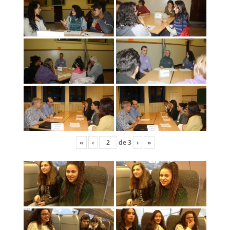
«
‹
de
3
›
»