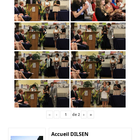
«
‹
de
2
›
»
Accueil DILSEN