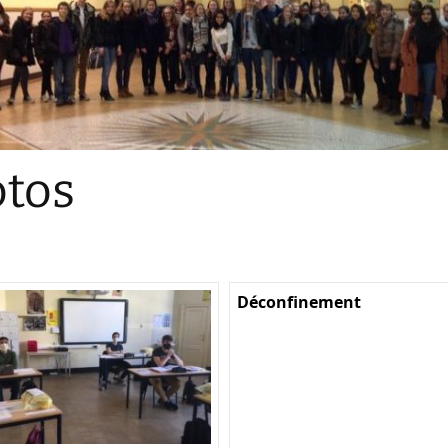
Sections
Initiatives pédagogiques
Stage d’écologie
Examens 3e degr
Les échanges
tos
linguistiques
Méthode de travai
Déconfinement