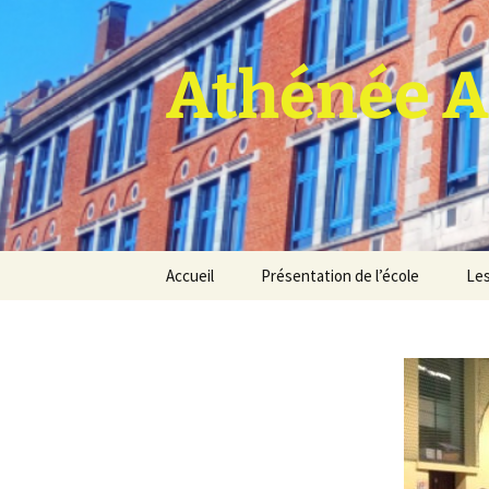
Athénée A
Aller
Accueil
Présentation de l’école
Les
au
contenu
Pro