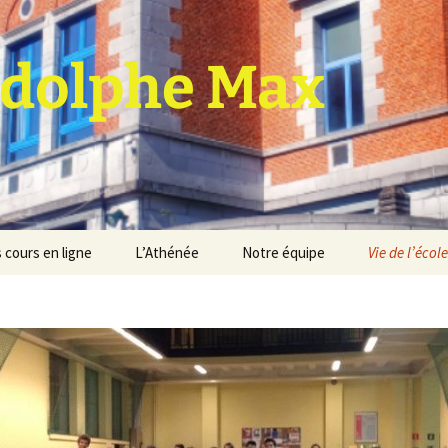
dolphe Max
 cours en ligne
L’Athénée
Notre équipe
Vie de l’école
jet d’établissement
Espace professeurs
Projets éducatif et
pédagogique
Service de médiation
Règlement d’ordre
intérieur
Les Anciens
Règlement général des
Conseil de participation
études