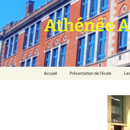
Athénée A
Aller
Accueil
Présentation de l’école
Les
au
contenu
Pro