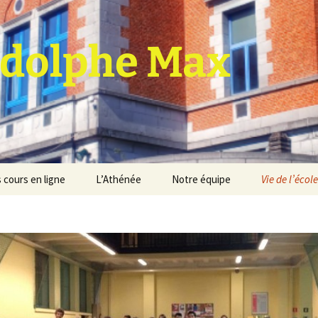
dolphe Max
 cours en ligne
L’Athénée
Notre équipe
Vie de l’école
jet d’établissement
Espace professeurs
Projets éducatif et
pédagogique
Service de médiation
Règlement d’ordre
intérieur
Les Anciens
Règlement général des
Conseil de participation
études