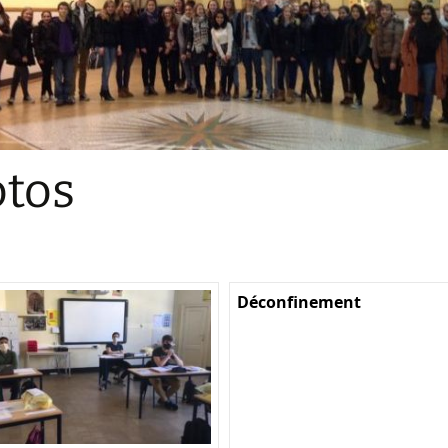
Sections
Initiatives pédagogiques
Stage d’écologie
Examens 3e degr
Les échanges
tos
linguistiques
Méthode de travai
Déconfinement