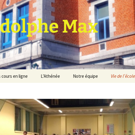
dolphe Max
 cours en ligne
L’Athénée
Notre équipe
Vie de l’école
jet d’établissement
Espace professeurs
Projets éducatif et
pédagogique
Service de médiation
Règlement d’ordre
intérieur
Les Anciens
Règlement général des
Conseil de participation
études