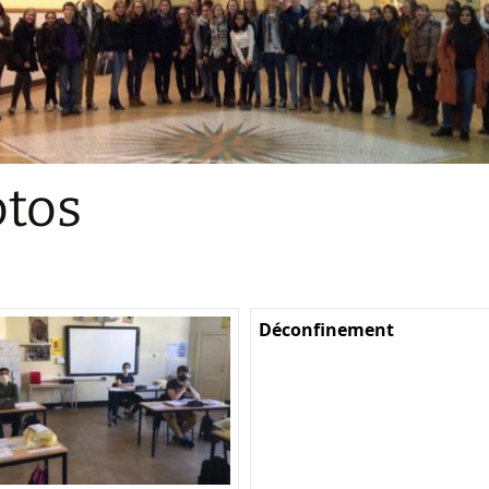
Sections
Initiatives pédagogiques
Stage d’écologie
Examens 3e degr
Les échanges
tos
linguistiques
Méthode de travai
Déconfinement