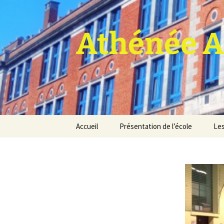
Athénée A
Aller
Accueil
Présentation de l’école
Les
au
contenu
Pro