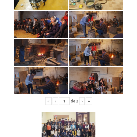
«
‹
de
2
›
»