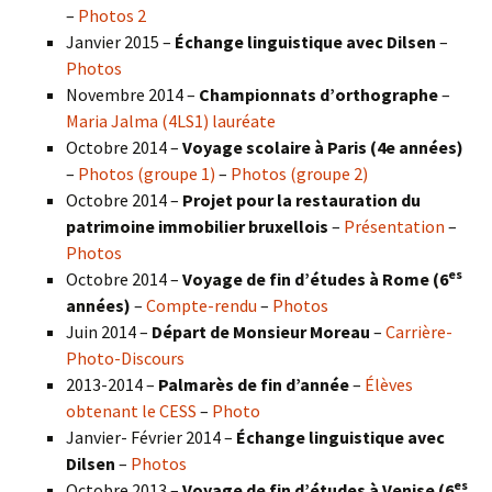
–
Photos 2
Janvier 2015 –
Échange linguistique avec Dilsen
–
Photos
Novembre 2014 –
Championnats d’orthographe
–
Maria Jalma (4LS1) lauréate
Octobre 2014 –
Voyage scolaire à Paris (4e années)
–
Photos (groupe 1)
–
Photos (groupe 2)
Octobre 2014 –
Projet pour la restauration du
patrimoine immobilier bruxellois
–
Présentation
–
Photos
es
Octobre 2014 –
Voyage de fin d’études à Rome (6
années)
–
Compte-rendu
–
Photos
Juin 2014 –
Départ de Monsieur Moreau
–
Carrière-
Photo-Discours
2013-2014 –
Palmarès de fin d’année
–
Élèves
obtenant le CESS
–
Photo
Janvier- Février 2014 –
Échange linguistique avec
Dilsen
–
Photos
es
Octobre 2013 –
Voyage de fin d’études à Venise (6