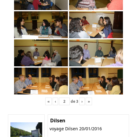
«
‹
de
3
›
»
Dilsen
voyage Dilsen 20/01/2016