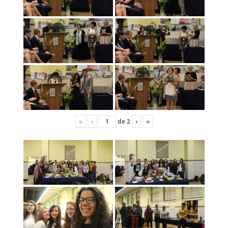
«
‹
de
2
›
»