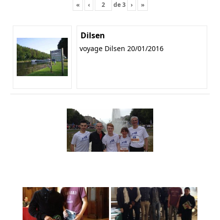
«
‹
de
3
›
»
Dilsen
voyage Dilsen 20/01/2016