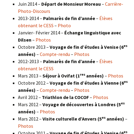
Juin 2014 –
Départ de Monsieur Moreau
–
Carrière-
Photo-Discours
2013-2014 –
Palmarès de fin d’année
–
Élèves
obtenant le CESS
–
Photo
Janvier- Février 2014 –
Échange linguistique avec
Dilsen
–
Photos
es
Octobre 2013 –
Voyage de fin d’études à Venise (6
années)
–
Compte-rendu
–
Photos
2012-2013 –
Palmarès de fin d’année
–
Élèves
obtenant le CESS
res
Mars 2013 –
Séjour à Ovifat (1
années)
–
Photos
es
Octobre 2012 –
Voyage de fin d’études à Vienne (6
années)
–
Compte-rendu
–
Photos
Avril 2012 –
Triathlon de la COCOF
–
Photos
es
Mars 2012 –
Voyage de découvertes à Londres (5
années)
–
Photos
es
Mars 2012 –
Visite culturelle d’Anvers (5
années)
–
Photos
es
Octobre 2011 –
Voyage de fin d’études à Venise (6