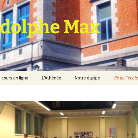
dolphe Max
 cours en ligne
L’Athénée
Notre équipe
Vie de l’école
jet d’établissement
Espace professeurs
Projets éducatif et
pédagogique
Service de médiation
Règlement d’ordre
intérieur
Les Anciens
Règlement général des
Conseil de participation
études