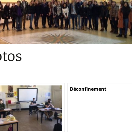
Sections
Initiatives pédagogiques
Stage d’écologie
Examens 3e degr
Les échanges
tos
linguistiques
Méthode de travai
Déconfinement