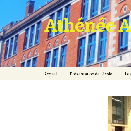
Athénée A
Aller
Accueil
Présentation de l’école
Les
au
contenu
Pro