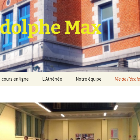
dolphe Max
 cours en ligne
L’Athénée
Notre équipe
Vie de l’école
jet d’établissement
Espace professeurs
Projets éducatif et
pédagogique
Service de médiation
Règlement d’ordre
intérieur
Les Anciens
Règlement général des
Conseil de participation
études