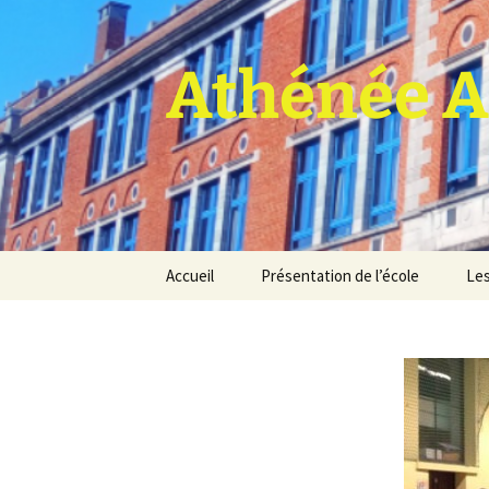
Athénée A
Aller
Accueil
Présentation de l’école
Les
au
contenu
Pro