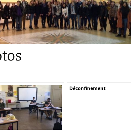
Sections
Initiatives pédagogiques
Stage d’écologie
Examens 3e degr
Les échanges
tos
linguistiques
Méthode de travai
Déconfinement