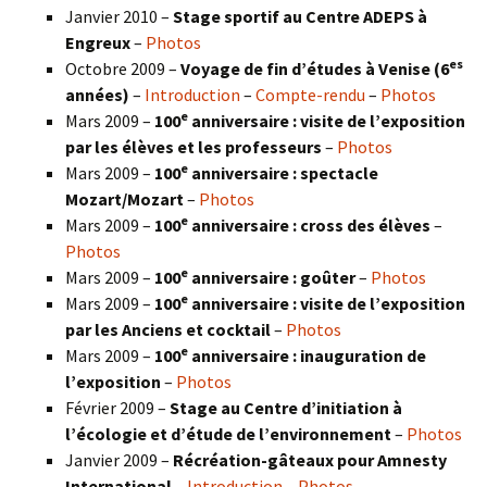
Janvier 2010 –
Stage sportif au Centre ADEPS à
Engreux
–
Photos
es
Octobre 2009 –
Voyage de fin d’études à Venise (6
années)
–
Introduction
–
Compte-rendu
–
Photos
e
Mars 2009 –
100
anniversaire : visite de l’exposition
par les élèves et les professeurs
–
Photos
e
Mars 2009 –
100
anniversaire : spectacle
Mozart/Mozart
–
Photos
e
Mars 2009 –
100
anniversaire : cross des élèves
–
Photos
e
Mars 2009 –
100
anniversaire : goûter
–
Photos
e
Mars 2009 –
100
anniversaire : visite de l’exposition
par les Anciens et cocktail
–
Photos
e
Mars 2009 –
100
anniversaire : inauguration de
l’exposition
–
Photos
Février 2009 –
Stage au Centre d’initiation à
l’écologie et d’étude de l’environnement
–
Photos
Janvier 2009 –
Récréation-gâteaux pour Amnesty
International
–
Introduction
–
Photos