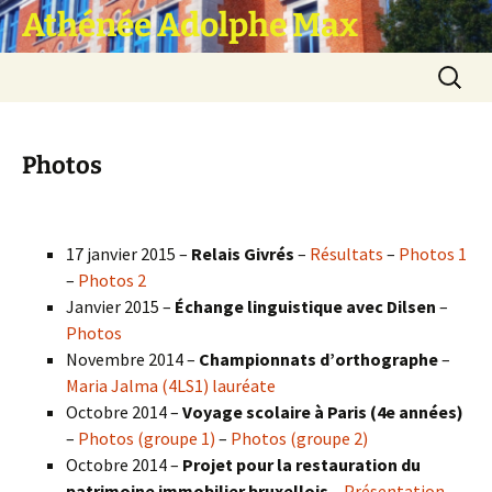
Athénée Adolphe Max
Aller
Recherc
au
contenu
Photos
17 janvier 2015 –
Relais Givrés
–
Résultats
–
Photos 1
–
Photos 2
Janvier 2015 –
Échange linguistique avec Dilsen
–
Photos
Novembre 2014 –
Championnats d’orthographe
–
Maria Jalma (4LS1) lauréate
Octobre 2014 –
Voyage scolaire à Paris (4e années)
–
Photos (groupe 1)
–
Photos (groupe 2)
Octobre 2014 –
Projet pour la restauration du
patrimoine immobilier bruxellois
–
Présentation
–