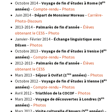
es
Octobre 2014 –
Voyage de fin d’études à Rome (6
années)
–
Compte-rendu
–
Photos
Juin 2014 –
Départ de Monsieur Moreau
–
Carrière-
Photo-Discours
2013-2014 –
Palmarès de fin d’année
–
Élèves
obtenant le CESS
–
Photo
Janvier- Février 2014 –
Échange linguistique avec
Dilsen
–
Photos
es
Octobre 2013 –
Voyage de fin d’études à Venise (6
années)
–
Compte-rendu
–
Photos
2012-2013 –
Palmarès de fin d’année
–
Élèves
obtenant le CESS
res
Mars 2013 –
Séjour à Ovifat (1
années)
–
Photos
es
Octobre 2012 –
Voyage de fin d’études à Vienne (6
années)
–
Compte-rendu
–
Photos
Avril 2012 –
Triathlon de la COCOF
–
Photos
es
Mars 2012 –
Voyage de découvertes à Londres (5
années)
–
Photos
es
Mars 2012 –
Visite culturelle d’Anvers (5
années)
–