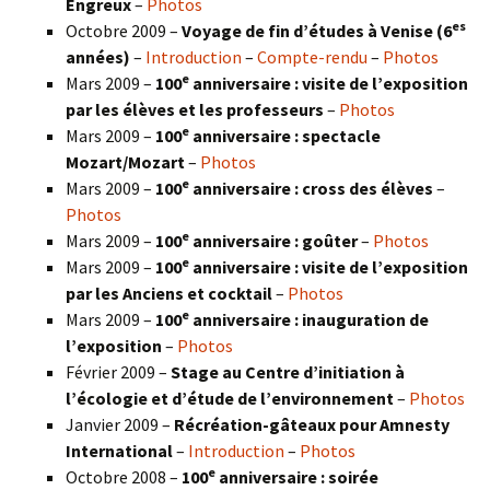
Engreux
–
Photos
es
Octobre 2009 –
Voyage de fin d’études à Venise (6
années)
–
Introduction
–
Compte-rendu
–
Photos
e
Mars 2009 –
100
anniversaire : visite de l’exposition
par les élèves et les professeurs
–
Photos
e
Mars 2009 –
100
anniversaire : spectacle
Mozart/Mozart
–
Photos
e
Mars 2009 –
100
anniversaire : cross des élèves
–
Photos
e
Mars 2009 –
100
anniversaire : goûter
–
Photos
e
Mars 2009 –
100
anniversaire : visite de l’exposition
par les Anciens et cocktail
–
Photos
e
Mars 2009 –
100
anniversaire : inauguration de
l’exposition
–
Photos
Février 2009 –
Stage au Centre d’initiation à
l’écologie et d’étude de l’environnement
–
Photos
Janvier 2009 –
Récréation-gâteaux pour Amnesty
International
–
Introduction
–
Photos
e
Octobre 2008 –
100
anniversaire : soirée