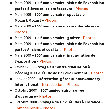
e
Mars 2009 –
100
anniversaire : visite de l’exposition
par les élèves et les professeurs
–
Photos
e
Mars 2009 –
100
anniversaire : spectacle
Mozart/Mozart
–
Photos
e
Mars 2009 –
100
anniversaire : cross des élèves
–
Photos
e
Mars 2009 –
100
anniversaire : goûter
–
Photos
e
Mars 2009 –
100
anniversaire : visite de l’exposition
par les Anciens et cocktail
–
Photos
e
Mars 2009 –
100
anniversaire : inauguration de
l’exposition
–
Photos
Février 2009 –
Stage au Centre d’initiation à
l’écologie et d’étude de l’environnement
–
Photos
Janvier 2009 –
Récréation-gâteaux pour Amnesty
International
–
Introduction
–
Photos
e
Octobre 2008 –
100
anniversaire : soirée
d’ouverture
–
Photos
Octobre 2008 –
Voyage de fin d’études à Florence
–
Compte-rendu
–
Photos