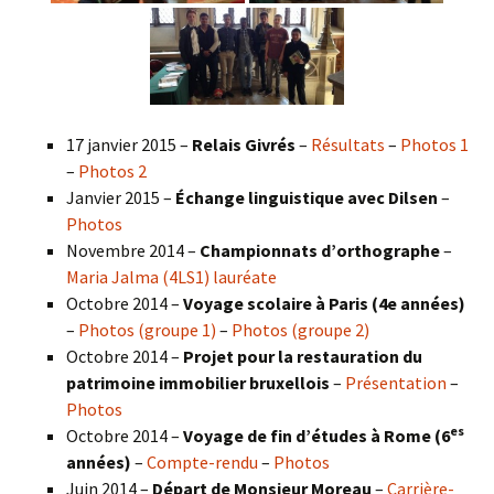
17 janvier 2015 –
Relais Givrés
–
Résultats
–
Photos 1
–
Photos 2
Janvier 2015 –
Échange linguistique avec Dilsen
–
Photos
Novembre 2014 –
Championnats d’orthographe
–
Maria Jalma (4LS1) lauréate
Octobre 2014 –
Voyage scolaire à Paris (4e années)
–
Photos (groupe 1)
–
Photos (groupe 2)
Octobre 2014 –
Projet pour la restauration du
patrimoine immobilier bruxellois
–
Présentation
–
Photos
es
Octobre 2014 –
Voyage de fin d’études à Rome (6
années)
–
Compte-rendu
–
Photos
Juin 2014 –
Départ de Monsieur Moreau
–
Carrière-