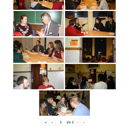
«
‹
de
3
›
»