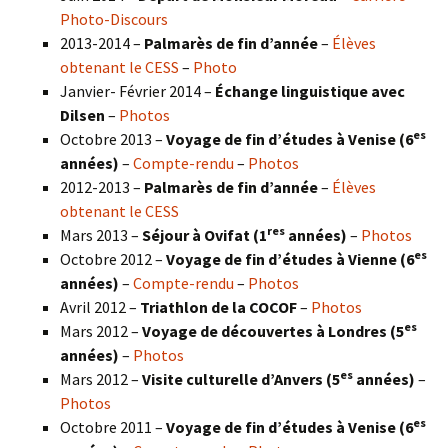
Photo-Discours
2013-2014 –
Palmarès de fin d’année
–
Élèves
obtenant le CESS
–
Photo
Janvier- Février 2014 –
Échange linguistique avec
Dilsen
–
Photos
es
Octobre 2013 –
Voyage de fin d’études à Venise (6
années)
–
Compte-rendu
–
Photos
2012-2013 –
Palmarès de fin d’année
–
Élèves
obtenant le CESS
res
Mars 2013 –
Séjour à Ovifat (1
années)
–
Photos
es
Octobre 2012 –
Voyage de fin d’études à Vienne (6
années)
–
Compte-rendu
–
Photos
Avril 2012 –
Triathlon de la COCOF
–
Photos
es
Mars 2012 –
Voyage de découvertes à Londres (5
années)
–
Photos
es
Mars 2012 –
Visite culturelle d’Anvers (5
années)
–
Photos
es
Octobre 2011 –
Voyage de fin d’études à Venise (6