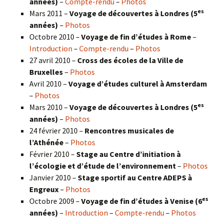
années)
–
Compte-rendu
–
Photos
es
Mars 2011 –
Voyage de découvertes à Londres (5
années)
–
Photos
Octobre 2010 –
Voyage de fin d’études à Rome
–
Introduction
–
Compte-rendu
–
Photos
27 avril 2010 –
Cross des écoles de la Ville de
Bruxelles
–
Photos
Avril 2010 –
Voyage d’études culturel à Amsterdam
–
Photos
es
Mars 2010 –
Voyage de découvertes à Londres
(5
années)
–
Photos
24 février 2010 –
Rencontres musicales de
l’Athénée
–
Photos
Février 2010 –
Stage au Centre d’initiation à
l’écologie et d’étude de l’environnement
–
Photos
Janvier 2010 –
Stage sportif au Centre ADEPS à
Engreux
–
Photos
es
Octobre 2009 –
Voyage de fin d’études à Venise (6
années)
–
Introduction
–
Compte-rendu
–
Photos