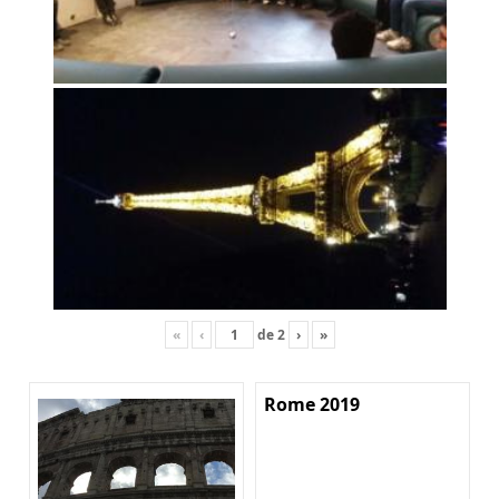
«
‹
de
2
›
»
Rome 2019