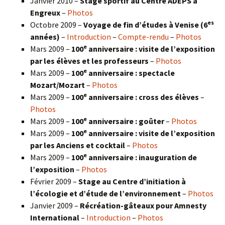
Janvier 2010 –
Stage sportif au Centre ADEPS à
Engreux
–
Photos
es
Octobre 2009 –
Voyage de fin d’études à Venise (6
années)
–
Introduction
–
Compte-rendu
–
Photos
e
Mars 2009 –
100
anniversaire : visite de l’exposition
par les élèves et les professeurs
–
Photos
e
Mars 2009 –
100
anniversaire : spectacle
Mozart/Mozart
–
Photos
e
Mars 2009 –
100
anniversaire : cross des élèves
–
Photos
e
Mars 2009 –
100
anniversaire : goûter
–
Photos
e
Mars 2009 –
100
anniversaire : visite de l’exposition
par les Anciens et cocktail
–
Photos
e
Mars 2009 –
100
anniversaire : inauguration de
l’exposition
–
Photos
Février 2009 –
Stage au Centre d’initiation à
l’écologie et d’étude de l’environnement
–
Photos
Janvier 2009 –
Récréation-gâteaux pour Amnesty
International
–
Introduction
–
Photos