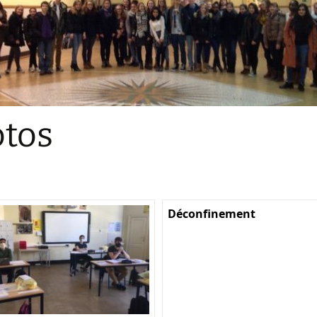
Sections
Initiatives pédagogiques
Stage d’écologie
Examens 3e degr
Les échanges
tos
linguistiques
Méthode de travai
Déconfinement