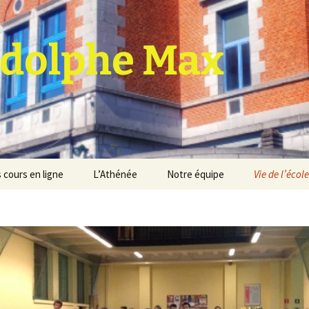
dolphe Max
 cours en ligne
L’Athénée
Notre équipe
Vie de l’école
jet d’établissement
Espace professeurs
Projets éducatif et
pédagogique
Service de médiation
Règlement d’ordre
intérieur
Les Anciens
Règlement général des
Conseil de participation
études