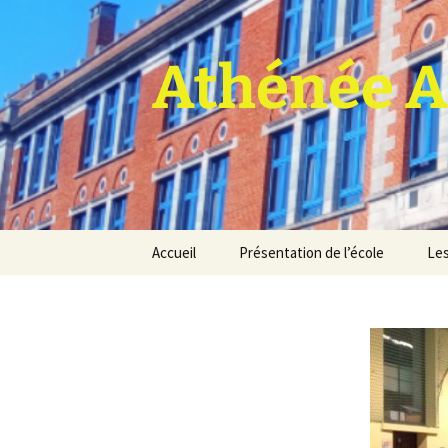
Athénée A
Aller
Accueil
Présentation de l’école
Les
au
contenu
Pro