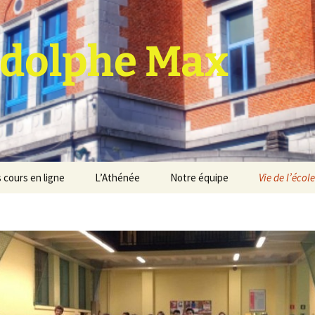
dolphe Max
 cours en ligne
L’Athénée
Notre équipe
Vie de l’école
jet d’établissement
Espace professeurs
Projets éducatif et
pédagogique
Service de médiation
Règlement d’ordre
intérieur
Les Anciens
Règlement général des
Conseil de participation
études