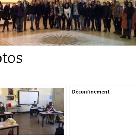
Sections
Initiatives pédagogiques
Stage d’écologie
Examens 3e degr
Les échanges
tos
linguistiques
Méthode de travai
Déconfinement