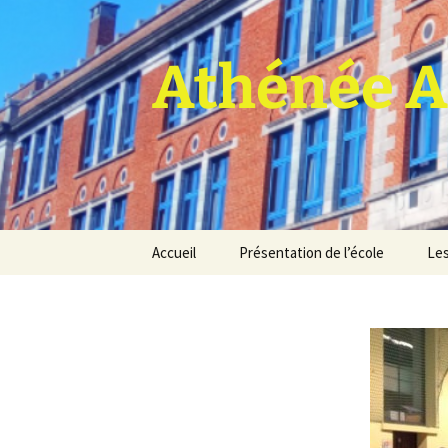
Athénée A
Aller
Accueil
Présentation de l’école
Les
au
contenu
Pro