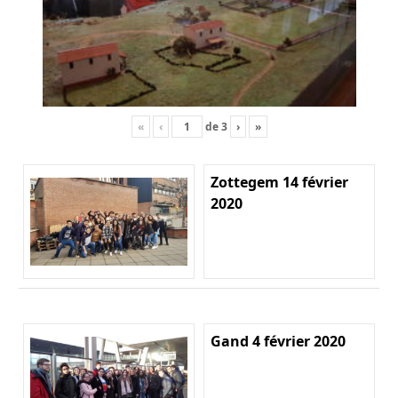
«
‹
de
3
›
»
Zottegem 14 février
2020
Gand 4 février 2020