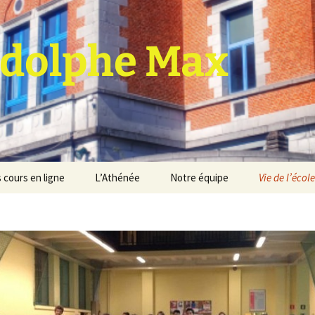
dolphe Max
 cours en ligne
L’Athénée
Notre équipe
Vie de l’école
jet d’établissement
Espace professeurs
Projets éducatif et
pédagogique
Service de médiation
Règlement d’ordre
intérieur
Les Anciens
Règlement général des
Conseil de participation
études