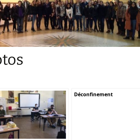
Sections
Initiatives pédagogiques
Stage d’écologie
Examens 3e degr
Les échanges
tos
linguistiques
Méthode de travai
Déconfinement