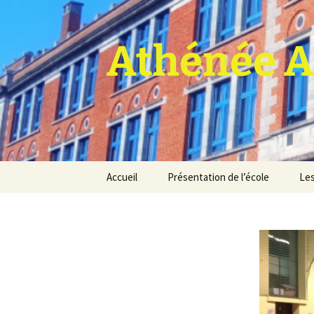
Athénée A
Aller
Accueil
Présentation de l’école
Les
au
contenu
Pro