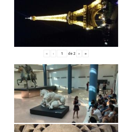
«
‹
de
2
›
»