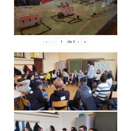
«
‹
de
3
›
»