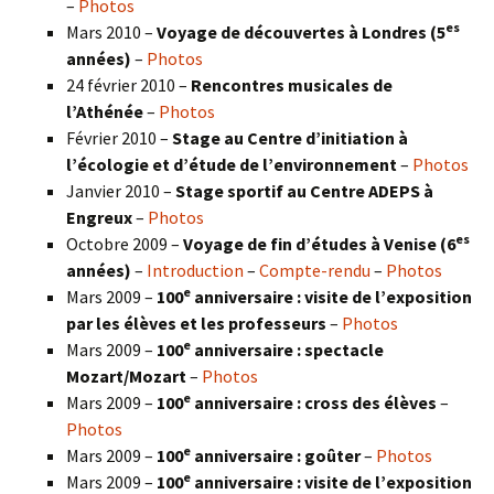
–
Photos
es
Mars 2010 –
Voyage de découvertes à Londres
(5
années)
–
Photos
24 février 2010 –
Rencontres musicales de
l’Athénée
–
Photos
Février 2010 –
Stage au Centre d’initiation à
l’écologie et d’étude de l’environnement
–
Photos
Janvier 2010 –
Stage sportif au Centre ADEPS à
Engreux
–
Photos
es
Octobre 2009 –
Voyage de fin d’études à Venise (6
années)
–
Introduction
–
Compte-rendu
–
Photos
e
Mars 2009 –
100
anniversaire : visite de l’exposition
par les élèves et les professeurs
–
Photos
e
Mars 2009 –
100
anniversaire : spectacle
Mozart/Mozart
–
Photos
e
Mars 2009 –
100
anniversaire : cross des élèves
–
Photos
e
Mars 2009 –
100
anniversaire : goûter
–
Photos
e
Mars 2009 –
100
anniversaire : visite de l’exposition