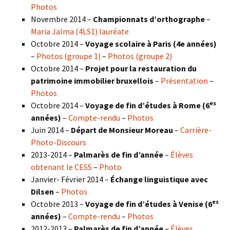
Photos
Novembre 2014 –
Championnats d’orthographe
–
Maria Jalma (4LS1) lauréate
Octobre 2014 –
Voyage scolaire à Paris (4e années)
–
Photos (groupe 1)
–
Photos (groupe 2)
Octobre 2014 –
Projet pour la restauration du
patrimoine immobilier bruxellois
–
Présentation
–
Photos
es
Octobre 2014 –
Voyage de fin d’études à Rome (6
années)
–
Compte-rendu
–
Photos
Juin 2014 –
Départ de Monsieur Moreau
–
Carrière-
Photo-Discours
2013-2014 –
Palmarès de fin d’année
–
Élèves
obtenant le CESS
–
Photo
Janvier- Février 2014 –
Échange linguistique avec
Dilsen
–
Photos
es
Octobre 2013 –
Voyage de fin d’études à Venise (6
années)
–
Compte-rendu
–
Photos
2012-2013 –
Palmarès de fin d’année
–
Élèves