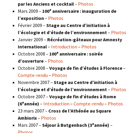
par les Anciens et cocktail
–
Photos
e
Mars 2009 –
100
anniversaire : inauguration de
l’exposition
–
Photos
Février 2009 –
Stage au Centre d’initiation à
l’écologie et d’étude de l’environnement
–
Photos
Janvier 2009 –
Récréation-gâteaux pour Amnesty
International
–
Introduction
–
Photos
e
Octobre 2008 –
100
anniversaire : soirée
d’ouverture
–
Photos
Octobre 2008 –
Voyage de fin d’études à Florence
–
Compte-rendu
–
Photos
Novembre 2007 –
Stage au Centre d’initiation à
l’écologie et d’étude de l’environnement
–
Photos
Octobre 2007 –
Voyage de fin d’études à Rome
e
(6
année)
–
Introduction
–
Compte-rendu
–
Photos
23 mars 2007 –
Cross de l’Athénée au Square
Ambiorix
–
Photos
e
Mars 2007 –
Séjour à Butgenbach (3
année)
–
Photos