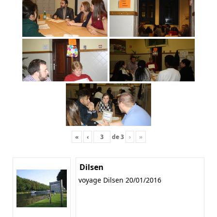
«
‹
de
3
›
»
Dilsen
voyage Dilsen 20/01/2016