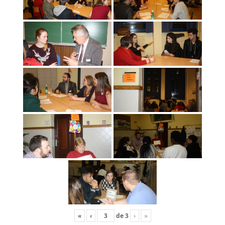
«
‹
de
3
›
»