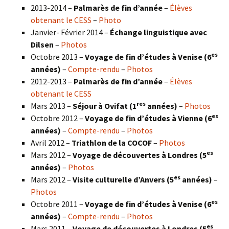
2013-2014 –
Palmarès de fin d’année
–
Élèves
obtenant le CESS
–
Photo
Janvier- Février 2014 –
Échange linguistique avec
Dilsen
–
Photos
es
Octobre 2013 –
Voyage de fin d’études à Venise (6
années)
–
Compte-rendu
–
Photos
2012-2013 –
Palmarès de fin d’année
–
Élèves
obtenant le CESS
res
Mars 2013 –
Séjour à Ovifat (1
années)
–
Photos
es
Octobre 2012 –
Voyage de fin d’études à Vienne (6
années)
–
Compte-rendu
–
Photos
Avril 2012 –
Triathlon de la COCOF
–
Photos
es
Mars 2012 –
Voyage de découvertes à Londres (5
années)
–
Photos
es
Mars 2012 –
Visite culturelle d’Anvers (5
années)
–
Photos
es
Octobre 2011 –
Voyage de fin d’études à Venise (6
années)
–
Compte-rendu
–
Photos
es
Mars 2011 –
Voyage de découvertes à Londres (5