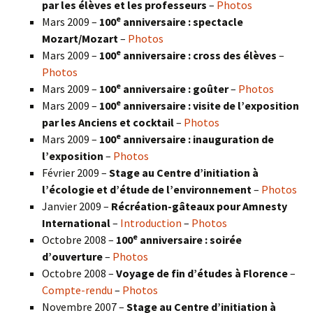
par les élèves et les professeurs
–
Photos
e
Mars 2009 –
100
anniversaire : spectacle
Mozart/Mozart
–
Photos
e
Mars 2009 –
100
anniversaire : cross des élèves
–
Photos
e
Mars 2009 –
100
anniversaire : goûter
–
Photos
e
Mars 2009 –
100
anniversaire : visite de l’exposition
par les Anciens et cocktail
–
Photos
e
Mars 2009 –
100
anniversaire : inauguration de
l’exposition
–
Photos
Février 2009 –
Stage au Centre d’initiation à
l’écologie et d’étude de l’environnement
–
Photos
Janvier 2009 –
Récréation-gâteaux pour Amnesty
International
–
Introduction
–
Photos
e
Octobre 2008 –
100
anniversaire : soirée
d’ouverture
–
Photos
Octobre 2008 –
Voyage de fin d’études à Florence
–
Compte-rendu
–
Photos
Novembre 2007 –
Stage au Centre d’initiation à