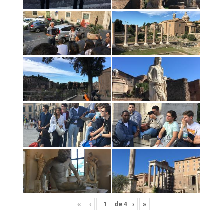
«
‹
de
4
›
»