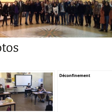
Sections
Initiatives pédagogiques
Stage d’écologie
Examens 3e degr
Les échanges
tos
linguistiques
Méthode de travai
Déconfinement