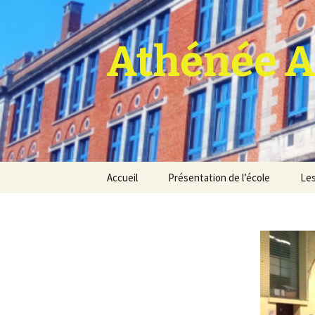
Athénée A
Aller
Accueil
Présentation de l’école
Les
au
contenu
Pro