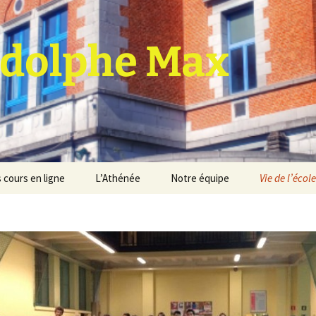
dolphe Max
 cours en ligne
L’Athénée
Notre équipe
Vie de l’école
jet d’établissement
Espace professeurs
Projets éducatif et
pédagogique
Service de médiation
Règlement d’ordre
intérieur
Les Anciens
Règlement général des
Conseil de participation
études