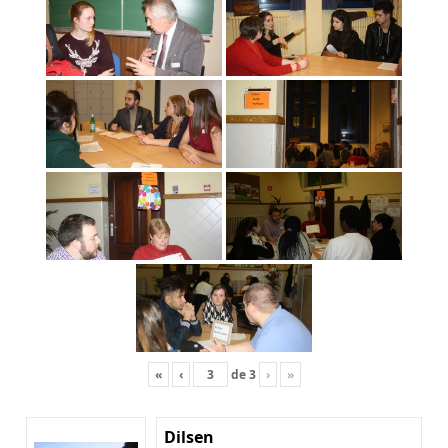
«
‹
de
3
›
»
Dilsen