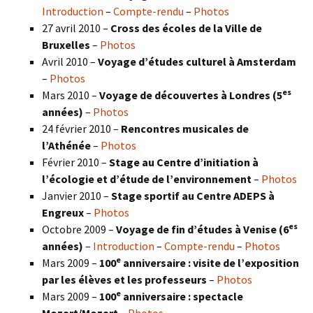
Introduction
–
Compte-rendu
–
Photos
27 avril 2010 –
Cross des écoles de la Ville de
Bruxelles
–
Photos
Avril 2010 –
Voyage d’études culturel à Amsterdam
–
Photos
es
Mars 2010 –
Voyage de découvertes à Londres
(5
années)
–
Photos
24 février 2010 –
Rencontres musicales de
l’Athénée
–
Photos
Février 2010 –
Stage au Centre d’initiation à
l’écologie et d’étude de l’environnement
–
Photos
Janvier 2010 –
Stage sportif au Centre ADEPS à
Engreux
–
Photos
es
Octobre 2009 –
Voyage de fin d’études à Venise (6
années)
–
Introduction
–
Compte-rendu
–
Photos
e
Mars 2009 –
100
anniversaire : visite de l’exposition
par les élèves et les professeurs
–
Photos
e
Mars 2009 –
100
anniversaire : spectacle
Mozart/Mozart
–
Photos