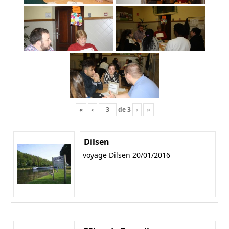
«
‹
de
3
›
»
Dilsen
voyage Dilsen 20/01/2016