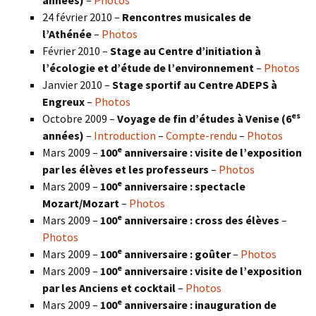
24 février 2010 –
Rencontres musicales de
l’Athénée
–
Photos
Février 2010 –
Stage au Centre d’initiation à
l’écologie et d’étude de l’environnement
–
Photos
Janvier 2010 –
Stage sportif au Centre ADEPS à
Engreux
–
Photos
es
Octobre 2009 –
Voyage de fin d’études à Venise (6
années)
–
Introduction
–
Compte-rendu
–
Photos
e
Mars 2009 –
100
anniversaire : visite de l’exposition
par les élèves et les professeurs
–
Photos
e
Mars 2009 –
100
anniversaire : spectacle
Mozart/Mozart
–
Photos
e
Mars 2009 –
100
anniversaire : cross des élèves
–
Photos
e
Mars 2009 –
100
anniversaire : goûter
–
Photos
e
Mars 2009 –
100
anniversaire : visite de l’exposition
par les Anciens et cocktail
–
Photos
e
Mars 2009 –
100
anniversaire : inauguration de