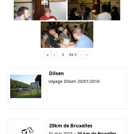
«
‹
de
3
›
»
Dilsen
voyage Dilsen 20/01/2016
20km de Bruxelles
31 mai 2015 –
20 km de Bruxelles